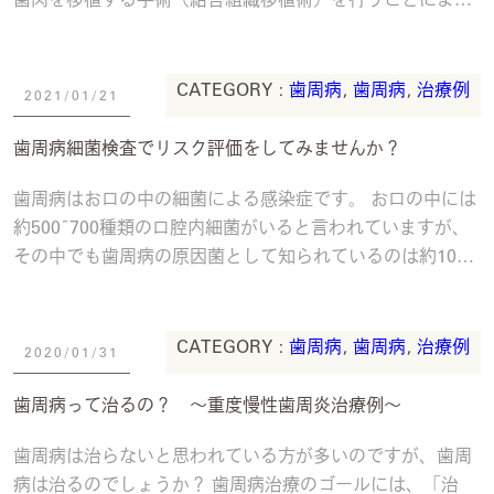
歯肉退縮（歯茎下がり）を改善し、審美的な治療
続きを読
む
CATEGORY :
歯周病
,
歯周病
,
治療例
2021/01/21
歯周病細菌検査でリスク評価をしてみませんか？
歯周病はお口の中の細菌による感染症です。 お口の中には
約500~700種類の口腔内細菌がいると言われていますが、
その中でも歯周病の原因菌として知られているのは約10種
類です。 そのうち、歯周病の原因菌
続きを読む
CATEGORY :
歯周病
,
歯周病
,
治療例
2020/01/31
歯周病って治るの？ 〜重度慢性歯周炎治療例〜
歯周病は治らないと思われている方が多いのですが、歯周
病は治るのでしょうか？ 歯周病治療のゴールには、「治