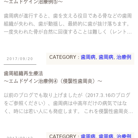
〜エムドゲイン治療例⑤〜
歯周病が進行すると、歯を支える役目である骨などの歯周
組織が失われ、歯が動揺し、最終的に歯が抜け落ちます。
一度失われた骨が自然に回復することは難しく（レントゲ
ン上で回復したように見えることはありますが
続きを読む
CATEGORY :
歯周病
,
歯周病
,
治療例
2017/09/20
歯周組織再生療法
〜エムドゲイン治療例④（侵襲性歯周炎）〜
以前のブログでも取り上げましたが（2017.3.16のブログ
をご参照ください）、歯周病は中高年だけの病気ではな
く、時には若い人にも発症します。 これを侵襲性歯周炎と
いい、以下のような特徴があります。
続きを読む
CATEGORY :
歯周病
,
歯周病
,
治療例