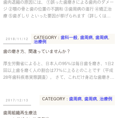
歯肉退縮の原因には、 ①誤った歯磨きによる歯肉のダメー
ジ ②顎の骨と歯の位置の不調和 ③歯周病の進行 ④矯正治
療 ⑤歯ぎしり といった要因が挙げられます（詳しくは
2018.11.20のブログをご参照く
続きを読む
CATEGORY :
歯科一般
,
歯周病
,
歯周病
,
2018/11/12
治療例
歯の磨き方、間違っていませんか？
厚生労働省によると、日本人の95%は毎日歯を磨き、1日2
回以上歯を磨く人の割合は77%に上るとのことです（平成
28年歯科疾患実態調査）。 さて、これだけ身近な歯磨きで
すが、歯科医院で磨き方を教わったこ
続きを読む
CATEGORY :
歯周病
,
歯周病
,
治療例
2017/12/13
歯周組織再生療法