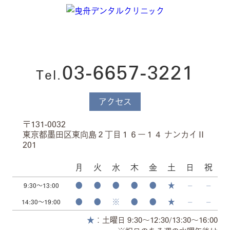
03-6657-3221
Tel.
アクセス
〒131-0032
東京都墨田区東向島２丁目１６ー１４ ナンカイⅡ
201
月
火
水
木
金
土
日
祝
●
●
●
●
●
★
⏤
⏤
9:30～13:00
●
●
※
●
●
★
⏤
⏤
14:30～19:00
★
：土曜日 9:30～12:30/13:30～16:00