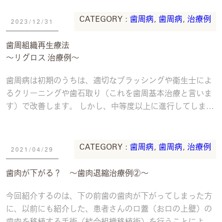
CATEGORY :
歯周病
,
歯周病
,
治療例
2023/12/31
歯周組織再生療法
〜リグロス 治療例〜
歯周病は初期のうちは、適切なブラッシングや衛生士によ
るクリーニングや歯石取り（これを歯周基本治療と言いま
す）で改善します。 しかし、中等度以上に進行してしまっ
た歯周病は、場合によっては外科手術が必要に
続きを読む
CATEGORY :
歯周病
,
歯周病
,
治療例
2021/04/29
歯肉が下がる？ 〜歯肉退縮治療例②〜
今回紹介するのは、下の前歯の歯肉が下がってしまった方
に、以前にも紹介した、患者さんの口蓋（お口の上壁）の
歯肉を移植する手術（結合組織移植術）を行うことにより