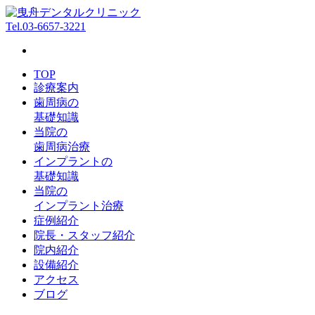
Tel.
03-6657-3221
TOP
診療案内
歯周病の
基礎知識
当院の
歯周病治療
インプラントの
基礎知識
当院の
インプラント治療
症例紹介
院長・スタッフ紹介
院内紹介
設備紹介
アクセス
ブログ