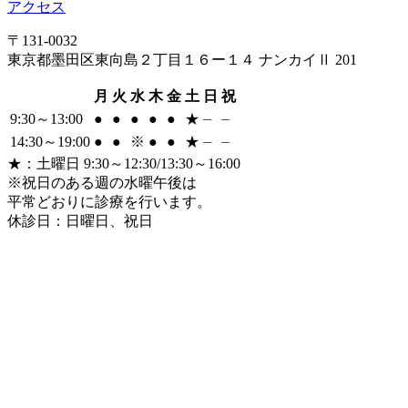
アクセス
〒131-0032
東京都墨田区東向島２丁目１６ー１４ ナンカイⅡ 201
月
火
水
木
金
土
日
祝
9:30～13:00
●
●
●
●
●
★
⏤
⏤
14:30～19:00
●
●
※
●
●
★
⏤
⏤
★
：土曜日 9:30～12:30/13:30～16:00
※祝日のある週の水曜午後は
平常どおりに診療を行います。
休診日：日曜日、祝日