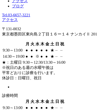
アクセス
ブログ
Tel.
03-6657-3221
アクセス
〒131-0032
東京都墨田区東向島２丁目１６ー１４ ナンカイⅡ 201
月
火
水
木
金
土
日
祝
9:30～13:00
●
●
●
●
●
★
⏤
⏤
14:30～19:00
●
●
※
●
●
★
⏤
⏤
★
：土曜日 9:30～12:30/13:30～16:00
※祝日のある週の水曜午後は
平常どおりに診療を行います。
休診日：日曜日、祝日
診療時間
月
火
水
木
金
土
日
祝
9:30～13:00
●
●
●
●
●
★
⏤
⏤