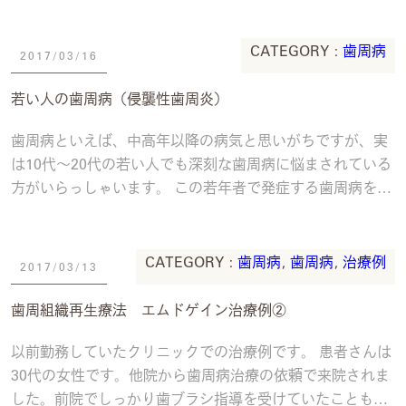
するインプラント治療をより安心・安全に国
続きを読む
CATEGORY :
歯周病
2017/03/16
若い人の歯周病（侵襲性歯周炎）
歯周病といえば、中高年以降の病気と思いがちですが、実
は10代〜20代の若い人でも深刻な歯周病に悩まされている
方がいらっしゃいます。 この若年者で発症する歯周病を侵
襲性歯周炎（以前は若年性歯周炎ともいい
続きを読む
CATEGORY :
歯周病
,
歯周病
,
治療例
2017/03/13
歯周組織再生療法 エムドゲイン治療例②
以前勤務していたクリニックでの治療例です。 患者さんは
30代の女性です。他院から歯周病治療の依頼で来院されま
した。前院でしっかり歯ブラシ指導を受けていたこともあ