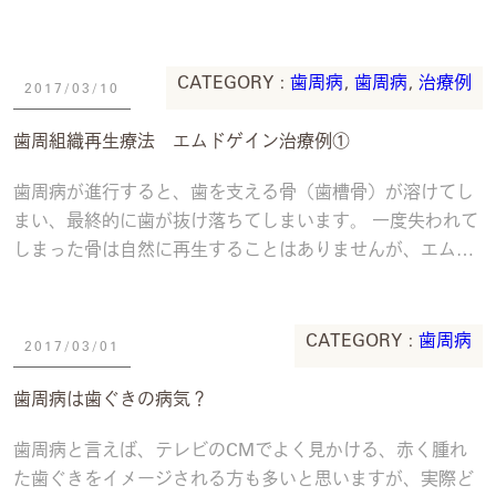
り、プラークコントロールは良好で、歯肉に
続きを読む
CATEGORY :
歯周病
,
歯周病
,
治療例
2017/03/10
歯周組織再生療法 エムドゲイン治療例①
歯周病が進行すると、歯を支える骨（歯槽骨）が溶けてし
まい、最終的に歯が抜け落ちてしまいます。 一度失われて
しまった骨は自然に再生することはありませんが、エムド
ゲインという歯周組織再生材料を使用した手術
続きを読む
CATEGORY :
歯周病
2017/03/01
歯周病は歯ぐきの病気？
歯周病と言えば、テレビのCMでよく見かける、赤く腫れ
た歯ぐきをイメージされる方も多いと思いますが、実際ど