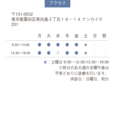
アクセス
〒131-0032
東京都墨田区東向島２丁目１６ー１４ ナンカイⅡ
201
月
火
水
木
金
土
日
祝
●
●
●
●
●
★
⏤
⏤
9:30～13:00
●
●
※
●
●
★
⏤
⏤
14:30～19:00
★
：土曜日 9:30～12:30/13:30～16:00
※祝日のある週の水曜午後は
平常どおりに診療を行います。
休診日：日曜日、祝日