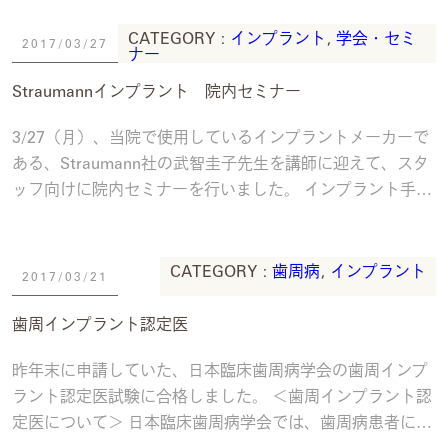
CATEGORY :
インプラント
,
学会・セミ
2017/03/27
ナー
Straumannインプラント 院内セミナー
3/27（月）、当院で使用しているインプラントメーカーで
ある、Straumann社の武智圭子先生を講師に迎えて、スタ
ッフ向けに院内セミナーを行いました。 インプラント手術
の準備の仕方、外科器具の消毒・
続きを読む
CATEGORY :
歯周病
,
インプラント
2017/03/21
歯周インプラント認定医
昨年末に申請していた、日本臨床歯周病学会の歯周インプ
ラント認定医試験に合格しました。 ＜歯周インプラント認
定医について＞ 日本臨床歯周病学会では、歯周病患者に対