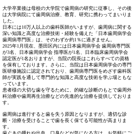
大学卒業後は母校の大学院で歯周病の研究に従事し、その後
は大学病院にて歯周病治療、教育、研究に携わってまいりま
した。
日本には10万人以上の歯科医師がいますが、歯周病に関する
深い知識と高度な治療技術・経験を備えた「日本歯周病学会
歯周病専門医」は、そのわずか約1％に過ぎません。
2025年1月現在、墨田区内には日本歯周病学会 歯周病専門医
が3名、日本歯周病学会 指導医が1名、日本臨床歯周病学会
認定医が1名おりますが、当院の院長はこれらすべての資格
を保有しております。さらに、当院は日本歯周病学会の専門
医研修施設に認定されており、歯周病専門医をめざす歯科医
師が実践を通して専門的な知識と高度な技術を学ぶ場ともな
っています。
患者様の大切な歯を守るために、的確な診断のもとで歯周外
科治療や歯周再生治療などの先進的な治療を提供しておりま
す。
歯周病は進行すると歯を失う原因となりますが、適切な診
断・治療を受けることで歯を長く保てる可能性が高まりま
す。
歯ぐきの腫れや出血、口臭などが気になる方は、お気軽にご