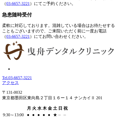
（
03-6657-3221
）にてご予約ください。
急患随時受付
柔軟に対応しております。混雑している場合はお待たせする
こともございますので、ご来院いただく前に一度お電話
（
03-6657-3221
）にてお問い合わせください。
Tel.
03-6657-3221
アクセス
〒131-0032
東京都墨田区東向島２丁目１６ー１４ ナンカイⅡ 201
月
火
水
木
金
土
日
祝
9:30～13:00
●
●
●
●
●
★
⏤
⏤