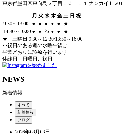
東京都墨田区東向島２丁目１６ー１４ ナンカイⅡ 201
月
火
水
木
金
土
日
祝
9:30～13:00
●
●
●
●
●
★
⏤
⏤
14:30～19:00
●
●
※
●
●
★
⏤
⏤
★
：土曜日 9:30～12:30/13:30～16:00
※祝日のある週の水曜午後は
平常どおりに診療を行います。
休診日：日曜日、祝日
NEWS
新着情報
すべて
新着情報
ブログ
2026年08月03日