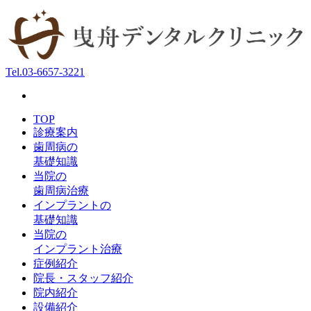
Tel.
03-6657-3221
TOP
診療案内
歯周病の
基礎知識
当院の
歯周病治療
インプラントの
基礎知識
当院の
インプラント治療
症例紹介
院長・スタッフ紹介
院内紹介
設備紹介