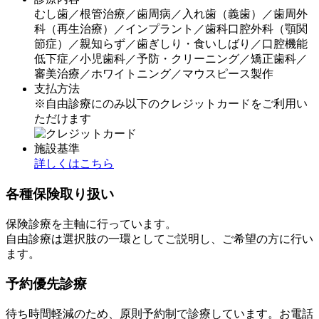
むし歯／根管治療／歯周病／入れ歯（義歯）／歯周外
科（再生治療）／インプラント／歯科口腔外科（顎関
節症）／親知らず／歯ぎしり・食いしばり／口腔機能
低下症／小児歯科／予防・クリーニング／矯正歯科／
審美治療／ホワイトニング／マウスピース製作
支払方法
※自由診療にのみ以下のクレジットカードをご利用い
ただけます
施設基準
詳しくはこちら
各種保険取り扱い
保険診療を主軸に行っています。
自由診療は選択肢の一環としてご説明し、ご希望の方に行い
ます。
予約優先診療
待ち時間軽減のため、原則予約制で診療しています。お電話