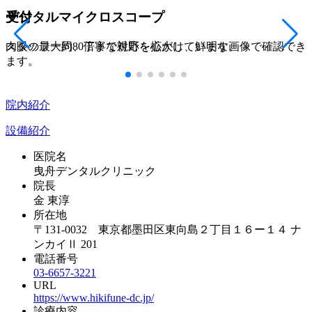
デジタルマイクロスコープ
受付
待合室
診療室
歯科用CT
デジタルマイクロスコープ
受付
口腔内スキャナー（デンツプライ社プライムスキ
肉眼の最大約80倍まで視野を拡大し、鮮明な画像で確認でき
スタッフ一同、丁寧な対応を心がけています。
ダークブラウンを基調とした落ち着いた雰囲気です。
リラックスして治療を受けていただける環境を整えていま
歯や顎の状態を立体映像（3D）で詳細に映し出します。
肉眼の最大約80倍まで視野を拡大し、鮮明な画像で確認でき
スタッフ一同、丁寧な対応を心がけています。
ャンコネクト）
ます。
す。
ます。
お口の中にかざすだけで歯型を採取できる光学印象です。
院内紹介
設備紹介
医院名
曳舟デンタルクリニック
院長
金 東淳
所在地
〒131-0032 東京都墨田区東向島２丁目１６ー１４ ナ
ンカイⅡ 201
電話番号
03-6657-3221
URL
https://www.hikifune-dc.jp/
診療内容