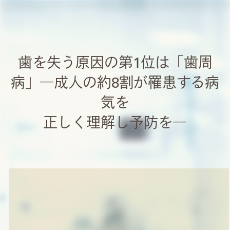
歯を失う原因の第1位は「歯周
病」
―成人の約8割が罹患する病
気を
正しく理解し予防を―