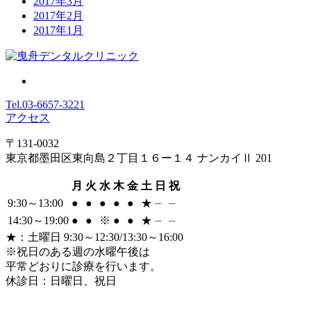
2017年3月
2017年2月
2017年1月
Tel.
03-6657-3221
アクセス
〒131-0032
東京都墨田区東向島２丁目１６ー１４ ナンカイⅡ 201
月
火
水
木
金
土
日
祝
9:30～13:00
●
●
●
●
●
★
⏤
⏤
14:30～19:00
●
●
※
●
●
★
⏤
⏤
★
：土曜日 9:30～12:30/13:30～16:00
※祝日のある週の水曜午後は
平常どおりに診療を行います。
休診日：日曜日、祝日