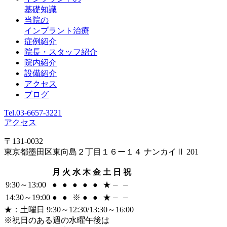
基礎知識
当院の
インプラント治療
症例紹介
院長・スタッフ紹介
院内紹介
設備紹介
アクセス
ブログ
Tel.
03-6657-3221
アクセス
〒131-0032
東京都墨田区東向島２丁目１６ー１４ ナンカイⅡ 201
月
火
水
木
金
土
日
祝
9:30～13:00
●
●
●
●
●
★
⏤
⏤
14:30～19:00
●
●
※
●
●
★
⏤
⏤
★
：土曜日 9:30～12:30/13:30～16:00
※祝日のある週の水曜午後は