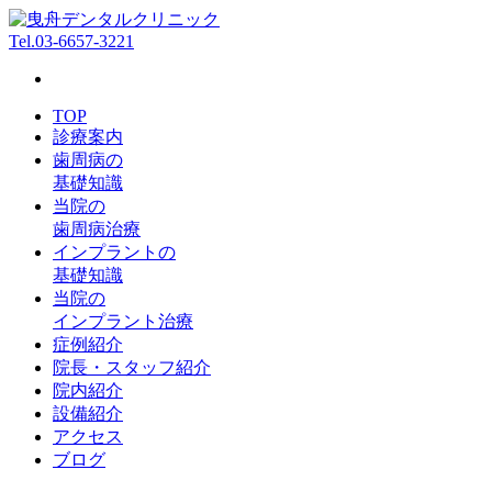
Tel.
03-6657-3221
TOP
診療案内
歯周病の
基礎知識
当院の
歯周病治療
インプラントの
基礎知識
当院の
インプラント治療
症例紹介
院長・スタッフ紹介
院内紹介
設備紹介
アクセス
ブログ