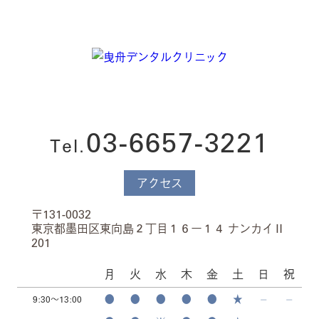
03-6657-3221
Tel.
アクセス
〒131-0032
東京都墨田区東向島２丁目１６ー１４ ナンカイⅡ
201
月
火
水
木
金
土
日
祝
●
●
●
●
●
★
⏤
⏤
9:30～13:00